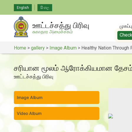
English
සිංහල
ஊட்டச்சத்து பிரிவு
முகப்பு
சுகாதார அமைச்சகம்
Check
Home
>
gallery
>
Image Album
>
Healthy Nation Through 
சரியான மூலம் ஆரோக்கியமான தேசம
ஊட்டச்சத்து பிரிவு
Image Album
Video Album