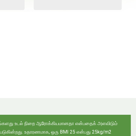
ம், உங்களது உடல் நிறை ஆரோக்கியமானதா என்பதைக் அளவிடும்
கப்படுகின்றது. உதாரணமாக, ஒரு BMI 25 என்பது 25kg/m2