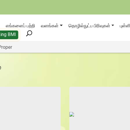
எங்களைப் பற்றி
வளங்கள்
தொழில்நுட்ப பிரிவுகள்
புள்ள
ing BMI
Proper
்