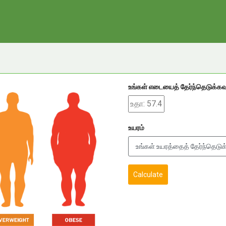
உங்கள் எடையைத் தேர்ந்தெடுக்கவு
உயரம்
Calculate