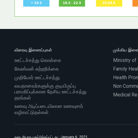
விரைவு இணைப்புகள்
முக்கிய இணை
ஊட்டச்சத்து கொள்கை
Ministry of
கேண்டீன் சுற்றறிக்கை
Family Heal
முதியோர் ஊட்டச்சத்து
Health Pro
வயதானவர்களுக்கு குடியிருப்பு
Non Commu
பராமரிப்புக்கான தேசிய ஊட்டச்சத்து
Medical Res
தரங்கள்
உணவு அடிப்படையிலான உணவுசார்
வழிகாட்டுதல்கள்
கடைசியாக புதுப்பிக்கப்பட்டது : January 6, 2021