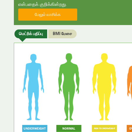
என்பதைக் குறிக்கின்றது.
மேலும் வாசிக்க
மெட்ரிக் பதிப்பு
BMI மேசை