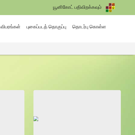
யூனிகோட் பதிவிறக்கவும்
ிவிபரங்கள்
புகைப்படத் தொகுப்பு
தொடர்பு கொள்ள