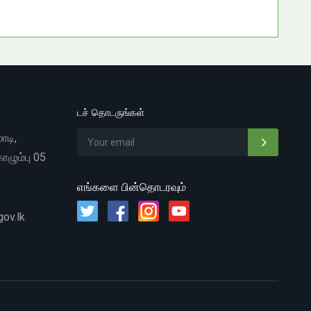
டச் தொடருங்கள்
ாடி,
ொழும்பு 05
எங்களை பின்தொடரவும்
gov.lk