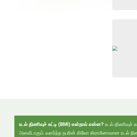
உட
ல்
திணிவுச் சுட்டி (
BMI)
என்றால் என்ன
?
உடல் திணிவுச் 
அளவீடாகும். வளர்ந்த நபரின் கிலோ கிராமினாலான உடல் நி