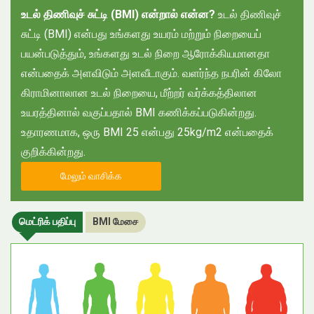
உட
ல்
திணிவுச் சுட்டி (
BMI)
என்றால் என்ன
?
உடல் திணிவுச்
சுட்டி (BMI) என்பது உங்களது உயரம் மற்றும் நிறையைப்
பயன்படுத்தும், உங்களது உடல் நிறை ஆரோக்கியமானதா
என்பதைக் அளவிடும் அளவீடாகும். வளர்ந்த நபரின் கிலோ
கிராமினாலான உடல் நிறையை, மீற்றர் வர்க்கத்திலான
உயரத்தினால் வகுப்பதால் BMI கணிக்கப்படுகின்றது.
உதாரணமாக, ஒரு BMI 25 என்பது 25kg/m2 என்பதைக்
குறிக்கின்றது.
மேலும் வாசிக்க
மெட்ரிக் பதிப்பு
BMI மேசை