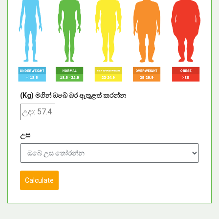
(Kg) මගින් ඔබේ බර ඇතුළත් කරන්න
උස
Calculate