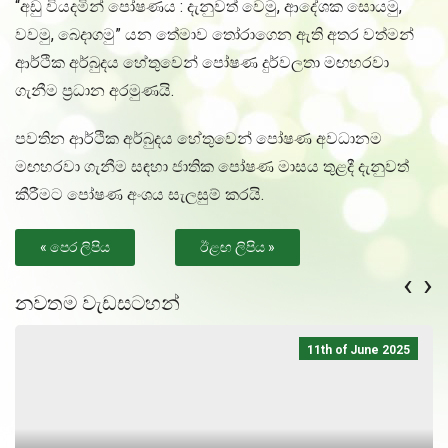
“අඩු වියදමින් පෝෂණය : දැනුවත් වෙමු, ආදේශක සොයමු,
වවමු, බෙදාගමු” යන තේමාව තෝරාගෙන ඇති අතර වත්මන්
ආර්ථික අර්බුදය හේතුවෙන් පෝෂණ දුර්වලතා මඟහරවා
ගැනීම ප්‍රධාන අරමුණයි.
පවතින ආර්ථික අර්බුදය හේතුවෙන් පෝෂණ අවධානම
මඟහරවා ගැනීම සඳහා ජාතික පෝෂණ මාසය තුළදී දැනුවත්
කීරීමට පෝෂණ අංශ‍ය සැලසුම් කරයි.
« පෙර ලිපිය
ඊළඟ ලිපිය »
‹
›
නවතම වැඩසටහන්
11th of June 2025