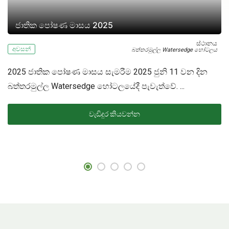
ජාතික පෝෂණ මාසය 2025
ස්ථානය
නය
අවසන්
බත්තරමුල්ල Watersedge හෝටලය
2025 ජාතික පෝෂණ මාසය සැමරීම 2025 ජුනි 11 වන දින
2
හා
බත්තරමුල්ල Watersedge හෝටලයේදී පැවැත්වේ. ...
ත
ආ
වැඩිදුර කියවන්න