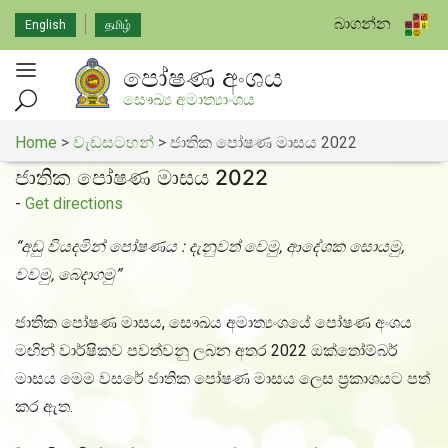
බාගන්න
English
தமிழ்
පෝෂණ අංශය
සෞඛ්‍ය අමාත්‍යාංශය
Home
>
වැඩසටහන්
>
ජාතික පෝෂණ මාසය 2022
ජාතික පෝෂණ මාසය 2022
-
Get directions
“අඩු වියදමින් පෝෂණය : දැනුවත් වෙමු, ආදේශක සොයමු,
වවමු, බෙදාගමු”
ජාතික පෝෂණ මාසය, සෞඛ‍ය අමාත්‍යංශයේ පෝෂණ අංශ‍ය
මඟින් වාර්ෂිකව පවත්වනු ලබන අතර 2022 ඔක්තෝම්බර්
මාසය මෙම වසරේ ජාතික පෝෂණ මාසය ලෙස ප්‍රකාශයට පත්
කර ඇත.