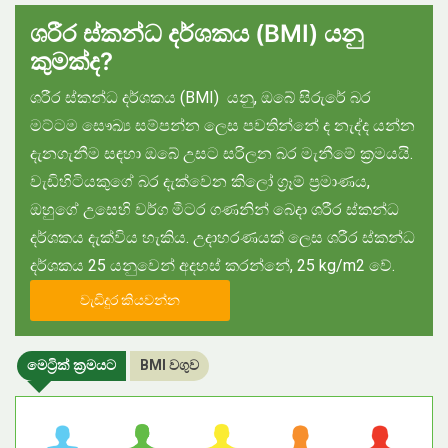
ශරීර ස්කන්ධ දර්ශකය (
BMI)
යනු
කුමක්ද?
ශරීර ස්කන්ධ දර්ශකය (BMI) යනු, ඔබේ සිරුරේ බර
මට්ටම සෞඛ්‍ය සම්පන්න ලෙස පවතින්නේ ද නැද්ද යන්න
දැනගැනීම සඳහා ඔබේ උසට සරිලන බර මැනීමේ ක්‍රමයයි.
වැඩිහිටියකුගේ බර දැක්වෙන කිලෝ ග්‍රෑම් ප්‍රමාණය,
ඔහුගේ උසෙහි වර්ග මීටර ගණනින් බෙදා ශරීර ස්කන්ධ
දර්ශකය දැක්විය හැකිය. උදාහරණයක් ලෙස ශරීර ස්කන්ධ
දර්ශකය 25 යනුවෙන් අදහස් කරන්නේ, 25 kg/m2 වේ.
වැඩිදුර කියවන්න
මෙට්‍රික් ක්‍රමයට
BMI වගුව